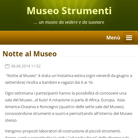
Museo Strumenti
Musicali Popolari
... un museo da vedere e da suonare
Menù
Notte al Museo
08.08.2014 11:52
"Notte al Museo" è stata un'iniziativa estiva (ogni venerdì da giugno a
settembre) rivolta a bambini e ragazzi dai 6 ai 16.
Ogni settimana i partecipanti hanno la possibilità di conoscere una
sala del Museo...al buio! A rotazione si parla di Africa, Europa, Asia-
America-Oceania e Roncegno (quattro delle sette sale del Museo),
conoscendone strumenti e suoni e pernottando all'interno del Museo
stesso.
Vengono proposti laboratori di costruzione di piccoli strumenti,
danze, canti e soprattutto la visita "ad occhi chiusi" delle diverse sale.