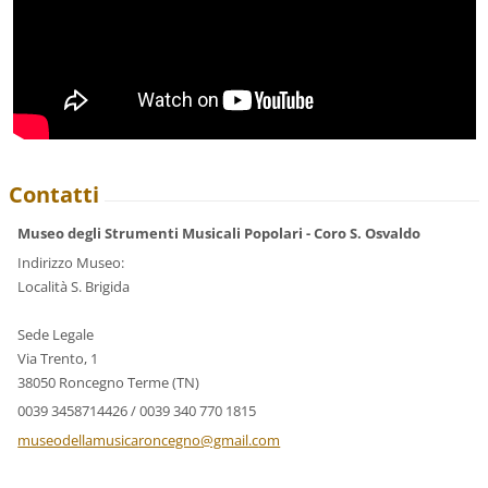
Contatti
Museo degli Strumenti Musicali Popolari - Coro S. Osvaldo
Indirizzo Museo:
Località S. Brigida
Sede Legale
Via Trento, 1
38050 Roncegno Terme (TN)
0039 3458714426 / 0039 340 770 1815
museodel
lamusica
roncegno
@gmail.c
om